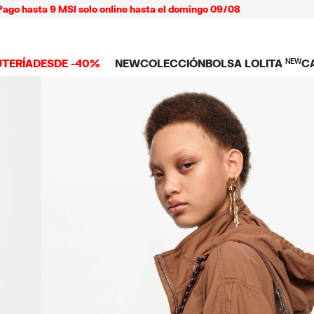
sta 9 MSI solo online hasta el domingo 09/08
UTERÍA
DESDE -40%
NEW
COLECCIÓN
BOLSA LOLITA
NEW
C
 TODO
NEW ARRIVALS
BOLSAS
ROPA
C
TES
SHOP THE LOOK
Ver todo
Ver todo
L
TUCHES
LARES
Bolsas bandolera
Playeras y tops
C
LLOS
Bolsas de hombro
Vestidos y jump
NDAS CELULAR
SERAS
Bolsas shopper
Pantalones
Bolsas mini
Camisas
ARMS
Punto y sudade
AS
IOS