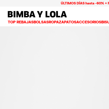
ÚLTIMOS DÍAS hasta -60% + Pago ha
BIMBA Y LOLA Mexico
TOP REBAJAS
BOLSAS
ROPA
ZAPATOS
ACCESORIOS
BIS
VER TODO
VER TODO
VER TODO
VER TODO
VER
BOLSAS BANDOLERA
VESTIDOS Y JUMPSUITS
TENIS
CARTERAS
ARE
BOLSAS DE HOMBRO
PLAYERAS Y TOPS
BAILARINAS
NECESERES Y ES
COL
BOLSAS SHOPPER
GABARDINAS
CHANCLAS
BISUTERÍA
ANI
BOLSAS CAPAZO
CAMISAS
SALONES
CARCASAS Y FU
PUL
BOLSAS DE VERANO Y CAPAZOS
PANTALONES
SANDALIAS
PAÑUELOS
FALDAS
LLAVEROS Y CH
BOLSAS GRANDES
CHAMARRAS Y BLAZERS
GORROS Y GORR
BOLSAS PEQUEÑAS
PUNTO Y SUDADERAS
PARAGUAS
BOLSAS MEDIANAS
OTROS ACCESOR
BOLSAS PIEL
BOLSAS NYLON
BOLSAS CHIHUAHUA
BOLSAS PAPER