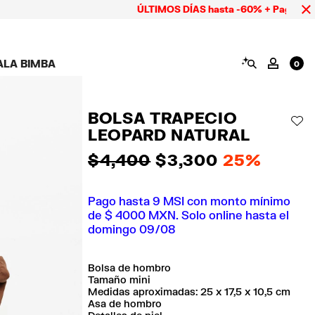
ÚLTIMOS DÍAS hasta -60% + Pago hasta 9 MS
BUSCAR
ALA BIMBA
MI CUE
0
AMPAÑA CALA BIMBA
ZAPATOS
BISUTERÍA
ACCESORIOS
OOKS CALA BIMBA
Ver todo
Ver todo
Ver todo
BOLSA TRAPECIO
OLECCIÓN
Tenis
Aretes
Carteras y neceseres
AÑ
LEOPARD NATURAL
suits
Sandalias
Collares
Carcasas y fundas
celular
Anillos
$ 4,400
$ 3,300
25%
Pañuelos y chales
Pulseras
ras
Pago hasta 9 MSI con monto mínimo
de $ 4000 MXN. Solo online hasta el
domingo 09/08
Bolsa de hombro
Tamaño mini
Medidas aproximadas: 25 x 17,5 x 10,5 cm
Asa de hombro