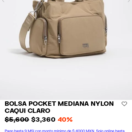
Previous
BOLSA POCKET MEDIANA NYLON
AÑ
CAQUI CLARO
$ 5,600
$ 3,360
40%
Pago hasta 9 MSI con monto mínimo de $ 4000 MXN. Solo online hasta