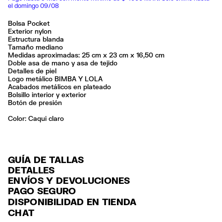
el domingo 09/08
Bolsa Pocket
Exterior nylon
Estructura blanda
Tamaño mediano
Medidas aproximadas: 25 cm x 23 cm x 16,50 cm
Doble asa de mano y asa de tejido
Detalles de piel
Logo metálico BIMBA Y LOLA
Acabados metálicos en plateado
Bolsillo interior y exterior
Botón de presión
Color:
caqui claro
GUÍA DE TALLAS
DETALLES
ENVÍOS Y DEVOLUCIONES
Ref: 261BBIJ4W.11531
PAGO SEGURO
ENVÍO
Exterior: 90% Polyamide / 5% Bonded leather / 3% Polyester / 2%
Tarjeta de crédito y débito (Visa, Visa Electrón, MasterCard, Maestro y
DISPONIBILIDAD EN TIENDA
Polyurethane
ENVÍO GRATUITO a tiendas seleccionadas con Estafeta en 3-5 días
American Express), Paypal y Google Pay.
Forro: 100% Polyester
CHAT
laborables.