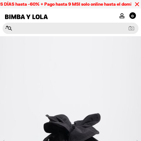
DÍAS hasta -60% + Pago hasta 9 MSI solo online hasta el domingo 
BIMBA Y LOLA Mexico
MI CUENTA
0
N
e
c
e
s