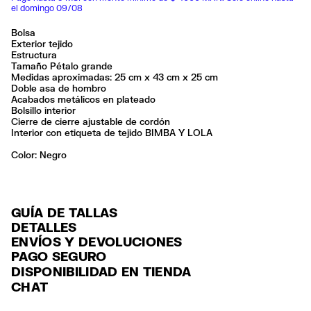
el domingo 09/08
Bolsa
Exterior tejido
Estructura
Tamaño Pétalo grande
Medidas aproximadas: 25 cm x 43 cm x 25 cm
Doble asa de hombro
Acabados metálicos en plateado
Bolsillo interior
Cierre de cierre ajustable de cordón
Interior con etiqueta de tejido BIMBA Y LOLA
Color:
negro
GUÍA DE TALLAS
DETALLES
ENVÍOS Y DEVOLUCIONES
Ref: 261BBIJ9T.10000
PAGO SEGURO
ENVÍO
Exterior: 100% Polyamide
Tarjeta de crédito y débito (Visa, Visa Electrón, MasterCard, Maestro y
DISPONIBILIDAD EN TIENDA
Forro: 100% Polyamide
ENVÍO GRATUITO a tiendas seleccionadas con Estafeta en 3-5 días
American Express), Paypal y Google Pay.
CHAT
laborables.
No lavar
Pago hasta 6 MSI con tarjetas de crédito por compras superiores a
No limpieza en seco
ENVÍO GRATUITO estándar a domicilio para pedidos superiores a