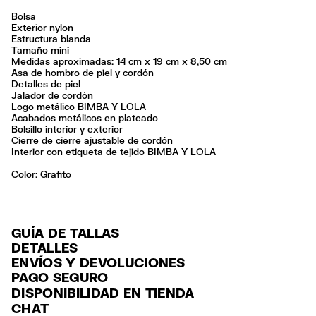
Bolsa
Exterior nylon
Estructura blanda
Tamaño mini
Medidas aproximadas: 14 cm x 19 cm x 8,50 cm
Asa de hombro de piel y cordón
Detalles de piel
Jalador de cordón
Logo metálico BIMBA Y LOLA
Acabados metálicos en plateado
Bolsillo interior y exterior
Cierre de cierre ajustable de cordón
Interior con etiqueta de tejido BIMBA Y LOLA
Color:
grafito
GUÍA DE TALLAS
DETALLES
ENVÍOS Y DEVOLUCIONES
Ref: 261BBI855.10031
PAGO SEGURO
ENVÍO
Exterior: 94% Polyamide / 3% Bonded leather / 2% Polyester / 1%
Tarjeta de crédito y débito (Visa, Visa Electrón, MasterCard, Maestro y
DISPONIBILIDAD EN TIENDA
Polyurethane
ENVÍO GRATUITO a tiendas seleccionadas con Estafeta en 3-5 días
American Express), Paypal y Google Pay.
Forro: 100% Polyester
CHAT
laborables.