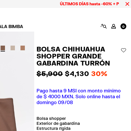
ÚLTIMOS DÍAS hasta -60% + Pago hasta 9 M
BUSCAR
ALA BIMBA
MI CUE
0
AMPAÑA CALA BIMBA
ZAPATOS
BISUTERÍA
ACCESORIOS
OOKS CALA BIMBA
Ver todo
Ver todo
Ver todo
BOLSA CHIHUAHUA
OLECCIÓN
Tenis
Aretes
Carteras y neceseres
AÑ
SHOPPER GRANDE
suits
Sandalias
Collares
Carcasas y fundas
celular
Anillos
GABARDINA TURRÓN
Pañuelos y chales
Pulseras
$ 5,900
$ 4,130
30%
ras
Pago hasta 9 MSI con monto mínimo
de $ 4000 MXN. Solo online hasta el
domingo 09/08
Bolsa shopper
Exterior de gabardina
Estructura rígida