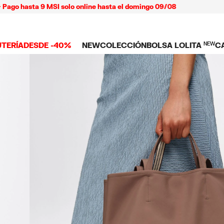
sta 9 MSI solo online hasta el domingo 09/08
UTERÍA
DESDE -40%
NEW
COLECCIÓN
BOLSA LOLITA
NEW
C
 TODO
NEW ARRIVALS
BOLSAS
ROPA
C
TES
SHOP THE LOOK
Ver todo
Ver todo
L
TUCHES
LARES
Bolsas bandolera
Playeras y tops
C
LLOS
Bolsas de hombro
Vestidos y jump
NDAS CELULAR
SERAS
Bolsas shopper
Pantalones
Bolsas mini
Camisas
ARMS
Punto y sudade
AS
IOS