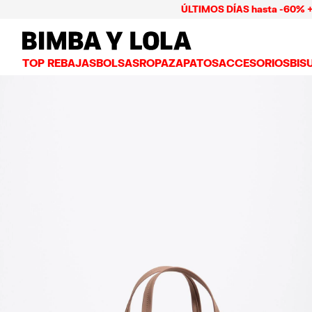
ÚLTIMOS DÍAS hasta -60% + Pago ha
BIMBA Y LOLA Mexico
TOP REBAJAS
BOLSAS
ROPA
ZAPATOS
ACCESORIOS
BIS
VER TODO
VER TODO
VER TODO
VER TODO
VER
BOLSAS BANDOLERA
VESTIDOS Y JUMPSUITS
TENIS
CARTERAS
ARE
BOLSAS DE HOMBRO
PLAYERAS Y TOPS
BAILARINAS
NECESERES Y ES
COL
BOLSAS SHOPPER
GABARDINAS
CHANCLAS
BISUTERÍA
ANI
BOLSAS CAPAZO
CAMISAS
SALONES
CARCASAS Y FU
PUL
BOLSAS DE VERANO Y CAPAZOS
PANTALONES
SANDALIAS
PAÑUELOS
FALDAS
LLAVEROS Y CH
BOLSAS GRANDES
CHAMARRAS Y BLAZERS
GORROS Y GORR
BOLSAS PEQUEÑAS
PUNTO Y SUDADERAS
PARAGUAS
BOLSAS MEDIANAS
OTROS ACCESOR
BOLSAS PIEL
BOLSAS NYLON
BOLSAS CHIHUAHUA
BOLSAS PAPER