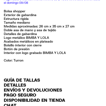
el domingo 09/08
Bolsa shopper
Exterior de gabardina
Estructura rígida
Tamaño mediano
Medidas aproximadas: 26 cm x 35 cm x 27 cm
Doble asa de mano y asa de tejido
Detalles de gabardina
Logo metálico BIMBA Y LOLA
Acabados metálicos en plateado
Bolsillo interior con cierre
Botón de presión
Interior con logo grabado BIMBA Y LOLA
Color:
turron
GUÍA DE TALLAS
DETALLES
ENVÍOS Y DEVOLUCIONES
Ref: 261BBIJ3Z.10636
PAGO SEGURO
ENVÍO
Exterior: 90% Polyamide / 5% Bonded gabardine / 3% Polyester / 2%
Tarjeta de crédito y débito (Visa, Visa Electrón, MasterCard, Maestro y
DISPONIBILIDAD EN TIENDA
Polyurethane
ENVÍO GRATUITO a tiendas seleccionadas con Estafeta en 3-5 días
American Express), Paypal y Google Pay.
Forro: 80% Polyester / 20% Polyamide
CHAT
laborables.