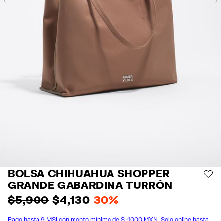
Previous
BOLSA CHIHUAHUA SHOPPER
AÑ
GRANDE GABARDINA TURRÓN
$ 5,900
$ 4,130
30%
Pago hasta 9 MSI con monto mínimo de $ 4000 MXN. Solo online hasta