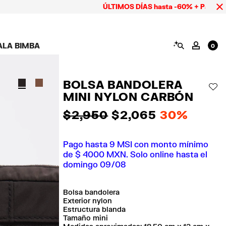
ÚLTIMOS DÍAS hasta -60% + Pago hasta 9 
BUSCAR
ALA BIMBA
MI CUE
0
AMPAÑA CALA BIMBA
ZAPATOS
BISUTERÍA
ACCESORIOS
OOKS CALA BIMBA
Ver todo
Ver todo
Ver todo
BOLSA BANDOLERA
OLECCIÓN
Tenis
Aretes
Carteras y neceseres
AÑ
MINI NYLON CARBÓN
suits
Sandalias
Collares
Carcasas y fundas
celular
Anillos
$ 2,950
$ 2,065
30%
Pañuelos y chales
Pulseras
ras
Pago hasta 9 MSI con monto mínimo
de $ 4000 MXN. Solo online hasta el
domingo 09/08
Bolsa bandolera
Exterior nylon
Estructura blanda
Tamaño mini