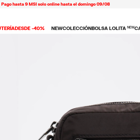
hasta 9 MSI solo online hasta el domingo 09/08
UTERÍA
DESDE -40%
NEW
COLECCIÓN
BOLSA LOLITA
NEW
C
 TODO
NEW ARRIVALS
BOLSAS
ROPA
C
TES
SHOP THE LOOK
Ver todo
Ver todo
L
TUCHES
LARES
Bolsas bandolera
Playeras y tops
C
LLOS
Bolsas de hombro
Vestidos y jump
NDAS CELULAR
SERAS
Bolsas shopper
Pantalones
Bolsas mini
Camisas
ARMS
Punto y sudade
AS
IOS