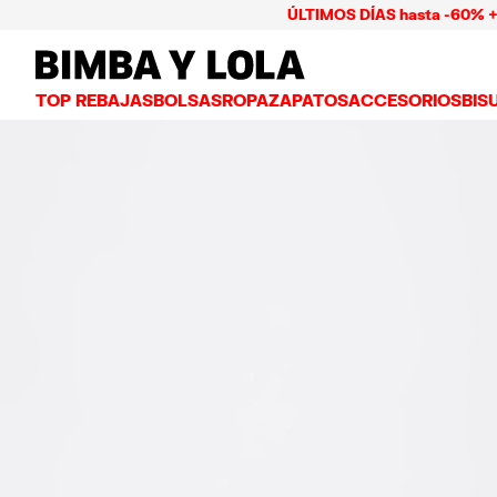
ÚLTIMOS DÍAS hasta -60% + Pago 
BIMBA Y LOLA Mexico
TOP REBAJAS
BOLSAS
ROPA
ZAPATOS
ACCESORIOS
BIS
VER TODO
VER TODO
VER TODO
VER TODO
VER
BOLSAS BANDOLERA
VESTIDOS Y JUMPSUITS
TENIS
CARTERAS
ARE
BOLSAS DE HOMBRO
PLAYERAS Y TOPS
BAILARINAS
NECESERES Y ES
COL
BOLSAS SHOPPER
GABARDINAS
CHANCLAS
BISUTERÍA
ANI
BOLSAS CAPAZO
CAMISAS
SALONES
CARCASAS Y FU
PUL
BOLSAS DE VERANO Y CAPAZOS
PANTALONES
SANDALIAS
PAÑUELOS
FALDAS
LLAVEROS Y CH
BOLSAS GRANDES
CHAMARRAS Y BLAZERS
GORROS Y GORR
BOLSAS PEQUEÑAS
PUNTO Y SUDADERAS
PARAGUAS
BOLSAS MEDIANAS
OTROS ACCESOR
BOLSAS PIEL
BOLSAS NYLON
BOLSAS CHIHUAHUA
BOLSAS PAPER